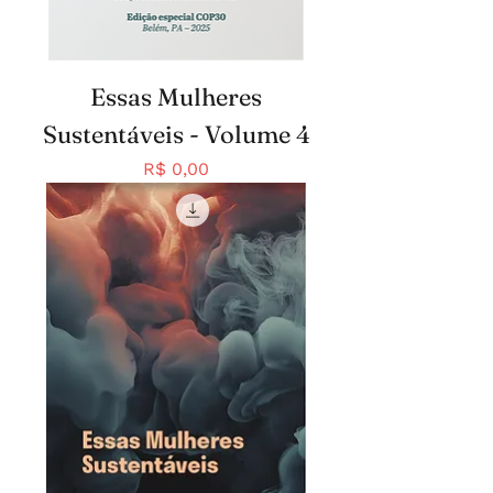
Essas Mulheres
Sustentáveis - Volume 4
Preço
R$ 0,00