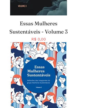
Essas Mulheres
Sustentáveis - Volume 3
Preço
R$ 0,00