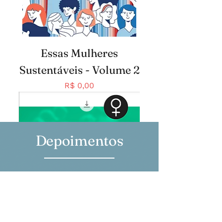
Essas Mulheres
Sustentáveis - Volume 2
Preço
R$ 0,00
Depoimentos
Cada página reflete
não apenas meu